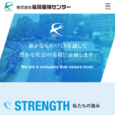
コ
ン
テ
ン
ツ
へ
移
動
We are a company that values ​​trust.