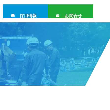
採用情報
お問合せ