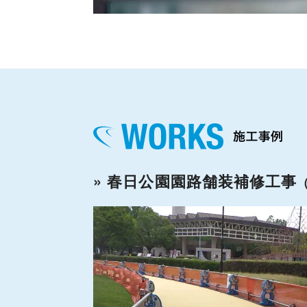
» 春日公園園路舗装補修工事