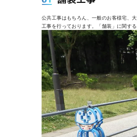
公共工事はもちろん、一般のお客様宅、大
工事を行っております。「舗装」に関する