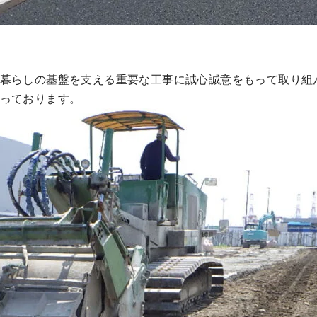
暮らしの基盤を支える重要な工事に誠心誠意をもって取り組
っております。